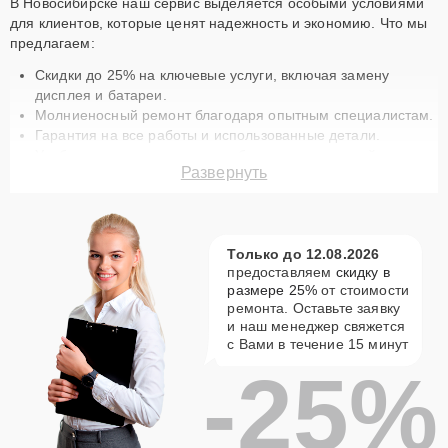
В Новосибирске наш сервис выделяется особыми условиями
для клиентов, которые ценят надежность и экономию. Что мы
предлагаем:
Скидки до 25% на ключевые услуги, включая замену
дисплея и батареи.
Молниеносный ремонт благодаря опытным специалистам.
Гарантия на все работы и использованные детали.
Удобная курьерская доставка без дополнительной платы.
Развернуть
Только сертифицированные запчасти для вашей техники.
Лучшие акции на ремонт SteamOne в
Новосибирске
Только до 12.08.2026
Наш сервисный центр подготовил специальные предложения,
предоставляем
скидку в
чтобы ремонт техники SteamOne стал еще доступнее.
размере 25%
от стоимости
Например, скидка 15% на постгарантийное обслуживание или
ремонта. Оставьте заявку
25% на первый визит. В акцию входит бесплатная диагностика
и наш менеджер свяжется
и устранение неисправностей по сниженной стоимости.
с Вами в течение 15 минут
Успейте записаться!
-25%
Что делает наш сервис особенным и как
записаться?