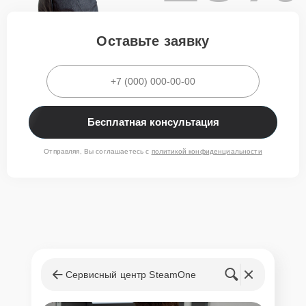
Сервис SteamOne в Новосибирске — это сочетание качества и
выгоды. Наши преимущества:
Оставьте заявку
Бесплатные консультации для выбора лучшей акции.
Прозрачная стоимость без скрытых платежей.
Удобное местоположение по адресу: Советская улица, 8.
Работа с 9:00 до 21:00 для вашего удобства.
Запишитесь на ремонт по акции через сайт или по телефону
+7 (383) 285-58-06. С нами ремонт SteamOne в Новосибирске
Бесплатная консультация
— это быстро, надежно и экономично. Воспользуйтесь
предложением уже сегодня!
Отправляя, Вы соглашаетесь с
политикой конфиденциальности
Сервисный центр SteamOne