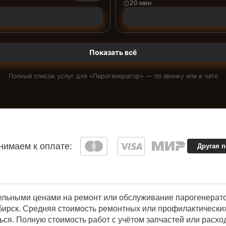
20 мин
Показать всё
Полный список услуг для «
Парогенератор
» — по звонку или в чате
имаем к оплате:
Другая 
ельными ценами на ремонт или обслуживание парогенерато
ирск. Средняя стоимость ремонтных или профилактических 
ься. Полную стоимость работ с учётом запчастей или расх