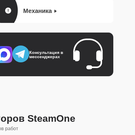
Механика
Консультация в
мессенджерах
торов SteamOne
ов работ