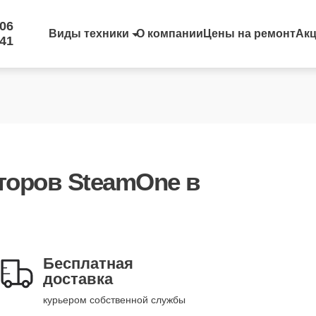
-06
Виды техники
О компании
Цены на ремонт
Ак
-41
торов SteamOne
в
Бесплатная
доставка
курьером собственной службы