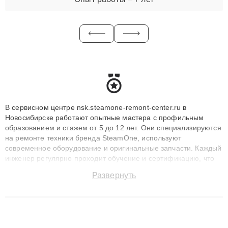
В сервисном центре nsk.steamone-remont-center.ru в
Новосибирске работают опытные мастера с профильным
образованием и стажем от 5 до 12 лет. Они специализируются
на ремонте техники бренда SteamOne, используют
современное оборудование и оригинальные запчасти. Каждый
инженер регулярно проходит обучение и сертификацию, что
позволяет быстро и точноdiagnostikировать поломки и
Развернуть
восстанавливать технику с сохранением гарантии до 3 лет.
Наши мастера решают сложные случаи: от замены матриц и
материнских плат до ремонта после залития и восстановления
данных. Благодаря высокой квалификации и ответственному
подходу клиенты получают быстрый, качественный ремонт и